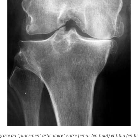
râce au "pincement articulaire" entre fémur (en haut) et tibia (en b