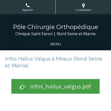
Appeler
Localisation
Pôle Chirurgie Orthopédique
Clinique Saint Faron | Nord Seine et Marne
MENU
Infos Hallux Valgus à Meaux (Nord Seine
et Marne)
infos_hallux_valgus.pdf