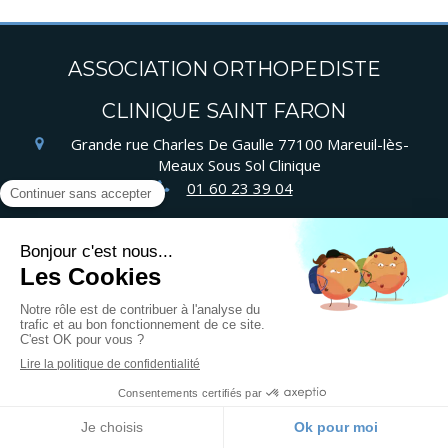
ASSOCIATION ORTHOPEDISTE
CLINIQUE SAINT FARON
Grande rue Charles De Gaulle
77100
Mareuil-lès-
Meaux
Sous Sol Clinique
01 60 23 39 04
Plan du site
Mentions légales
©2021 ASSOCIATION ORTHOPEDISTE CLINIQUE SAINT
FARON
Création et référencement du site par Simplébo